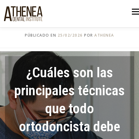
Saltar
al
Men
INICIO
CONÓCENOS
contenido
PÚBLICADO EN
NUESTROS CURSOS
25/02/2026
POR
ATHENEA
ONE-TO-ONE CONSULTING
¿Cuáles son las
NUESTRAS PUBLICACIONES
principales técnicas
que todo
BLOG
CONTACTO
ortodoncista debe
CAMPUS
ATHENEA POLSKA