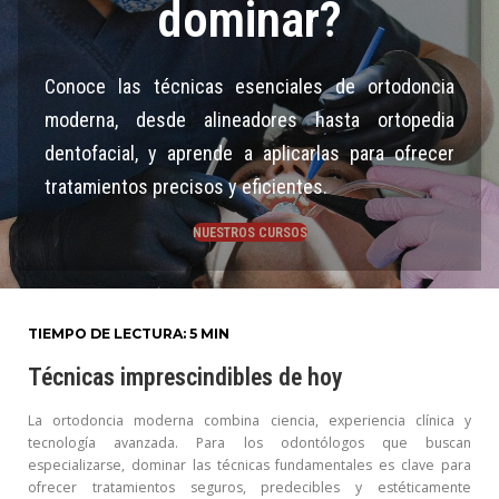
dominar?
ESPAÑOL
Conoce las técnicas esenciales de ortodoncia
moderna, desde alineadores hasta ortopedia
dentofacial, y aprende a aplicarlas para ofrecer
tratamientos precisos y eficientes.
NUESTROS CURSOS
TIEMPO DE LECTURA: 5 MIN
Técnicas imprescindibles de hoy
La ortodoncia moderna combina ciencia, experiencia clínica y
tecnología avanzada. Para los odontólogos que buscan
especializarse, dominar las técnicas fundamentales es clave para
ofrecer tratamientos seguros, predecibles y estéticamente