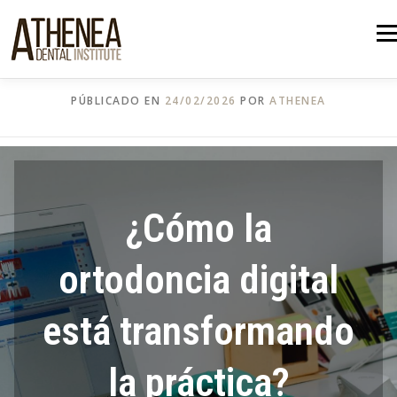
Saltar
al
Men
INICIO
CONÓCENOS
contenido
PÚBLICADO EN
NUESTROS CURSOS
24/02/2026
POR
ATHENEA
ONE-TO-ONE CONSULTING
¿Cómo la
NUESTRAS PUBLICACIONES
ortodoncia digital
BLOG
CONTACTO
está transformando
la práctica?
CAMPUS
ATHENEA POLSKA