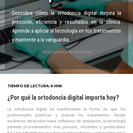
ESPAÑOL
Descubre cómo la ortodoncia digital mejora la
precisión, eficiencia y resultados en la clínica.
Aprende a aplicar la tecnología en tus tratamientos
y mantente a la vanguardia.
curso online
curso presencial
TIEMPO DE LECTURA: 6 MIN
¿Por qué la ortodoncia digital importa hoy?
La ortodoncia digital ha transformado la forma en que los
profesionales planifican y realizan los tratamientos. Desde
escáneres intraorales hasta softwares de simulación, la tecnología
permite procedimientos más precisos, eficientes y predecibles.
Para los odontólogos que buscan especializarse, comprender estas